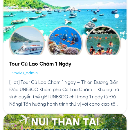
Tour Cù Lao Chàm 1 Ngày
-
vnvivu_admin
[Hot] Tour Cù Lao Chàm 1 Ngày – Thiên Đường Biển
Đảo UNESCO Khám phá Cù Lao Chàm – Khu dự trữ
sinh quyển thế giới UNESCO chỉ trong 1 ngày từ Đà
Nẵng! Tận hưởng hành trình thú vị với cano cao tốc,
lặn ngắm san hô rực rỡ tại Bãi Xếp, khám phá […]