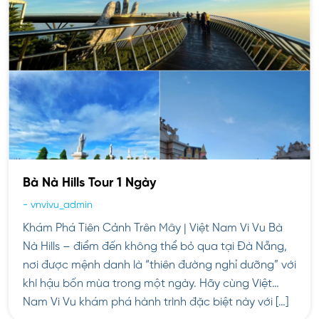
Bà Nà Hills Tour 1 Ngày
-
vnvivu_admin
Khám Phá Tiên Cảnh Trên Mây | Việt Nam Vi Vu Bà
Nà Hills – điểm đến không thể bỏ qua tại Đà Nẵng,
nơi được mệnh danh là “thiên đường nghỉ dưỡng” với
khí hậu bốn mùa trong một ngày. Hãy cùng Việt
Nam Vi Vu khám phá hành trình đặc biệt này với […]