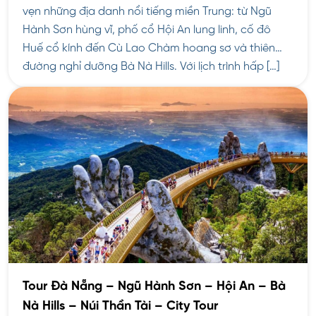
vẹn những địa danh nổi tiếng miền Trung: từ Ngũ
Hành Sơn hùng vĩ, phố cổ Hội An lung linh, cố đô
Huế cổ kính đến Cù Lao Chàm hoang sơ và thiên
đường nghỉ dưỡng Bà Nà Hills. Với lịch trình hấp […]
Tour Đà Nẵng – Ngũ Hành Sơn – Hội An – Bà
Nà Hills – Núi Thần Tài – City Tour