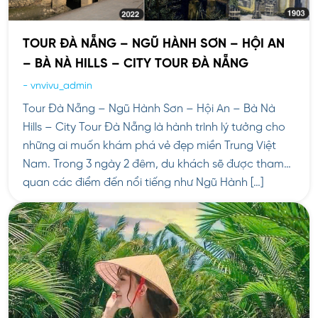
TOUR ĐÀ NẴNG – NGŨ HÀNH SƠN – HỘI AN
– BÀ NÀ HILLS – CITY TOUR ĐÀ NẴNG
-
vnvivu_admin
Tour Đà Nẵng – Ngũ Hành Sơn – Hội An – Bà Nà
Hills – City Tour Đà Nẵng là hành trình lý tưởng cho
những ai muốn khám phá vẻ đẹp miền Trung Việt
Nam. Trong 3 ngày 2 đêm, du khách sẽ được tham
quan các điểm đến nổi tiếng như Ngũ Hành […]