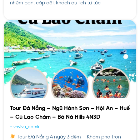
nhóm bạn, cặp đôi, khách du lịch tự túc
Tour Đà Nẵng – Ngũ Hành Sơn – Hội An – Huế
– Cù Lao Chàm – Bà Nà Hills 4N3D
-
vnvivu_admin
Tour Đà Nẵng 4 ngày 3 đêm – Khám phá trọn