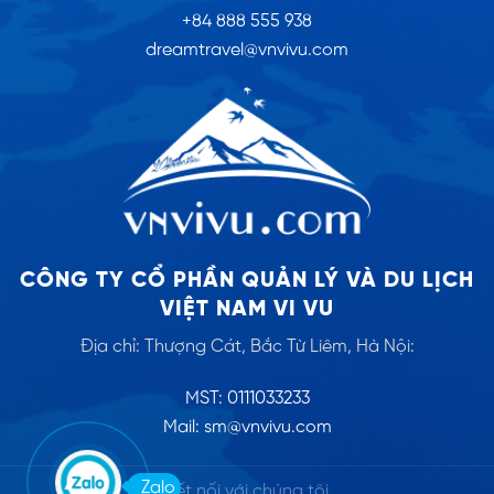
+84 888 555 938
dreamtravel@vnvivu.com
CÔNG TY CỔ PHẦN QUẢN LÝ VÀ DU LỊCH
VIỆT NAM VI VU
Địa chỉ: Thượng Cát, Bắc Từ Liêm, Hà Nội:
MST: 0111033233
Mail: sm@vnvivu.com
Zalo
Kết nối với chúng tôi