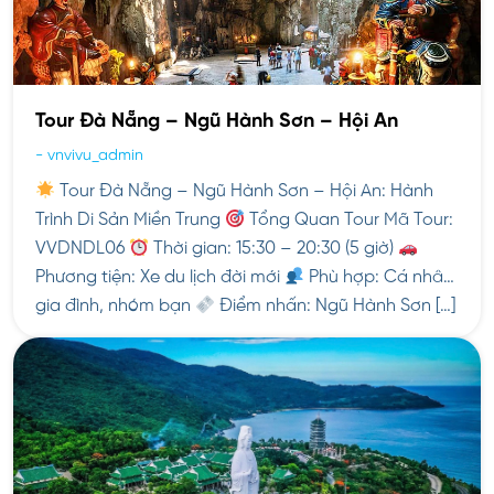
Tour Đà Nẵng – Ngũ Hành Sơn – Hội An
-
vnvivu_admin
Tour Đà Nẵng – Ngũ Hành Sơn – Hội An: Hành
Trình Di Sản Miền Trung
Tổng Quan Tour Mã Tour:
VVDNDL06
Thời gian: 15:30 – 20:30 (5 giờ)
Phương tiện: Xe du lịch đời mới
Phù hợp: Cá nhân,
gia đình, nhóm bạn
Điểm nhấn: Ngũ Hành Sơn […]