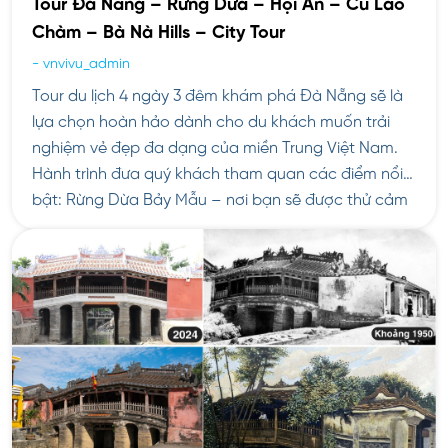
Tour Đà Nẵng – Rừng Dừa – Hội An – Cù Lao
Chàm – Bà Nà Hills – City Tour
-
vnvivu_admin
Tour du lịch 4 ngày 3 đêm khám phá Đà Nẵng sẽ là
lựa chọn hoàn hảo dành cho du khách muốn trải
nghiệm vẻ đẹp đa dạng của miền Trung Việt Nam.
Hành trình đưa quý khách tham quan các điểm nổi
bật: Rừng Dừa Bảy Mẫu – nơi bạn sẽ được thử cảm
[…]