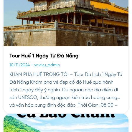
Tour Huế 1 Ngày Từ Đà Nẵng
10/11/2024
-
vnvivu_admin
KHÁM PHÁ HUẾ TRONG TÔI – Tour Du Lịch 1 Ngày Từ
Đà Nẵng Khám phá vẻ đẹp cố đô Huế qua hành
trình 1 ngày đầy ý nghĩa. Du ngoạn các địa điểm di
sản UNESCO, thưởng ngoạn kiến trúc hoàng cung
và văn hóa cung đình độc đáo. Thời Gian: 08:00 –
17:00 […]