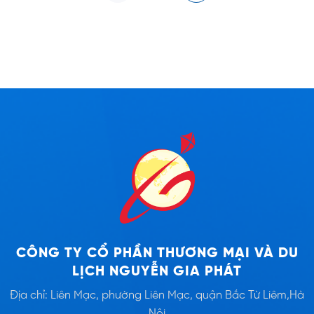
CÔNG TY CỔ PHẦN THƯƠNG MẠI VÀ DU
LỊCH NGUYỄN GIA PHÁT
Địa chỉ: Liên Mạc, phường Liên Mạc, quận Bắc Từ Liêm,Hà
Nội