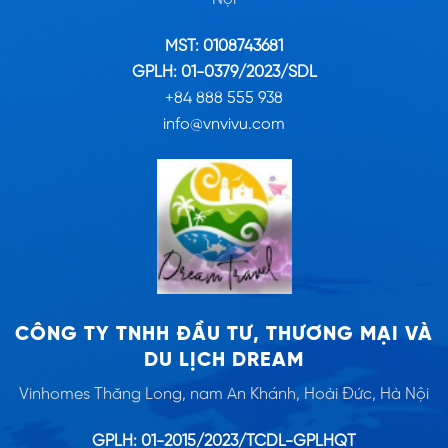
MST: 0108743681
GPLH: 01-0379/2023/SDL
+84 888 555 938
info@vnvivu.com
CÔNG TY TNHH ĐẦU TƯ, THƯƠNG MẠI VÀ
DU LỊCH DREAM
Vinhomes Thăng Long, nam An Khánh, Hoài Đức, Hà Nội
GPLH: 01-2015/2023/TCDL-GPLHQT