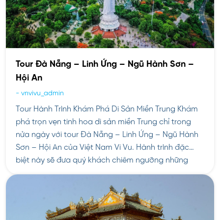
Tour Đà Nẵng – Linh Ứng – Ngũ Hành Sơn –
Hội An
-
vnvivu_admin
Tour Hành Trình Khám Phá Di Sản Miền Trung Khám
phá trọn vẹn tinh hoa di sản miền Trung chỉ trong
nửa ngày với tour Đà Nẵng – Linh Ứng – Ngũ Hành
Sơn – Hội An của Việt Nam Vi Vu. Hành trình đặc
biệt này sẽ đưa quý khách chiêm ngưỡng những
công […]