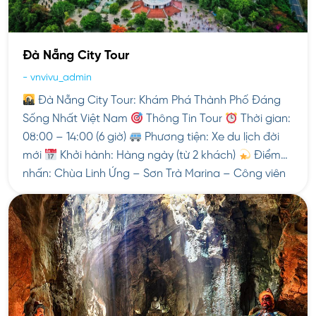
Đà Nẵng City Tour
-
vnvivu_admin
Đà Nẵng City Tour: Khám Phá Thành Phố Đáng
Sống Nhất Việt Nam
Thông Tin Tour
Thời gian:
08:00 – 14:00 (6 giờ)
Phương tiện: Xe du lịch đời
mới
Khởi hành: Hàng ngày (từ 2 khách)
Điểm
nhấn: Chùa Linh Ứng – Sơn Trà Marina – Công viên
[…]