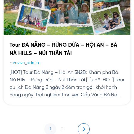
Tour ĐÀ NẴNG – RỪNG DỪA – HỘI AN – BÀ
NÀ HILLS – NÚI THẦN TÀI
-
vnvivu_admin
[HOT] Tour Đà Nẵng – Hội An 3N2Đ: Khám phá Bà
Nà Hills – Rừng Dừa – Núi Thần Tài [Ưu đãi HOT] Tour
du lịch Đà Nẵng 3 ngày 2 đêm trọn gói, khởi hành
hàng ngày. Trải nghiệm trọn vẹn Cầu Vàng Bà Nà
Hills, Phố cổ Hội An, Rừng Dừa Bay Mẫu […]
Phân
trang
bài
viết
1
2