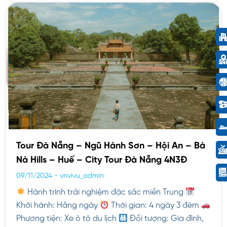
Tour Đà Nẵng – Ngũ Hành Sơn – Hội An – Bà
Nà Hills – Huế – City Tour Đà Nẵng 4N3Đ
09/11/2024
-
vnvivu_admin
Hành trình trải nghiệm đặc sắc miền Trung
Khởi hành: Hằng ngày
Thời gian: 4 ngày 3 đêm
Phương tiện: Xe ô tô du lịch
Đối tượng: Gia đình,