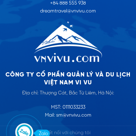
+84 888 555 938
dreamtravel@vnvivu.com
CÔNG TY CỔ PHẦN QUẢN LÝ VÀ DU LỊCH
VIỆT NAM VI VU
Địa chỉ: Thượng Cát, Bắc Từ Liêm, Hà Nội:
MST: 0111033233
Mail: sm@vnvivu.com
Kết nối với chúng tôi
Zalo