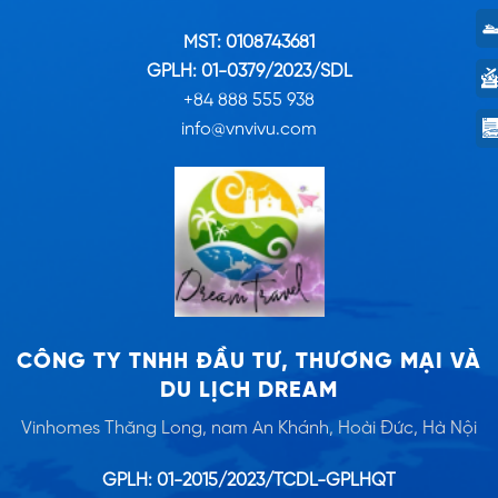
MST: 0108743681
GPLH: 01-0379/2023/SDL
+84 888 555 938
info@vnvivu.com
CÔNG TY TNHH ĐẦU TƯ, THƯƠNG MẠI VÀ
DU LỊCH DREAM
Vinhomes Thăng Long, nam An Khánh, Hoài Đức, Hà Nội
GPLH: 01-2015/2023/TCDL-GPLHQT