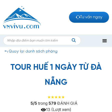
Bỏ
qua
nội
Tư vấn ngay
dung
Search
for:
TÌM
Quay lại danh sách phòng
KIẾM
TOUR HUẾ 1 NGÀY TỪ ĐÀ
NẴNG
5/5
trong
579
ĐÁNH GIÁ
13 (Lượt xem)