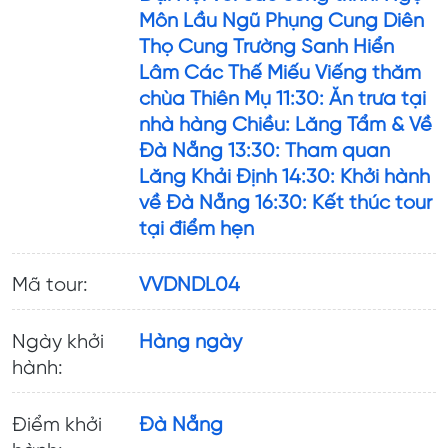
Môn Lầu Ngũ Phụng Cung Diên
Thọ Cung Trường Sanh Hiển
Lâm Các Thế Miếu Viếng thăm
chùa Thiên Mụ 11:30: Ăn trưa tại
nhà hàng Chiều: Lăng Tẩm & Về
Đà Nẵng 13:30: Tham quan
Lăng Khải Định 14:30: Khởi hành
về Đà Nẵng 16:30: Kết thúc tour
tại điểm hẹn
Mã tour:
VVDNDL04
Ngày khởi
Hàng ngày
hành:
Điểm khởi
Đà Nẵng