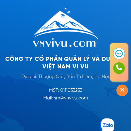
CÔNG TY CỔ PHẦN QUẢN LÝ VÀ DU LỊCH
VIỆT NAM VI VU
Địa chỉ: Thượng Cát, Bắc Từ Liêm, Hà Nội:
MST: 0111033233
Mail: sm@vnvivu.com