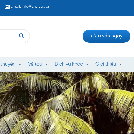
Email: info@vnvivu.com
Tư vấn ngay
 thuyền
Vé tàu
Dịch vụ khác
Giới thiệu