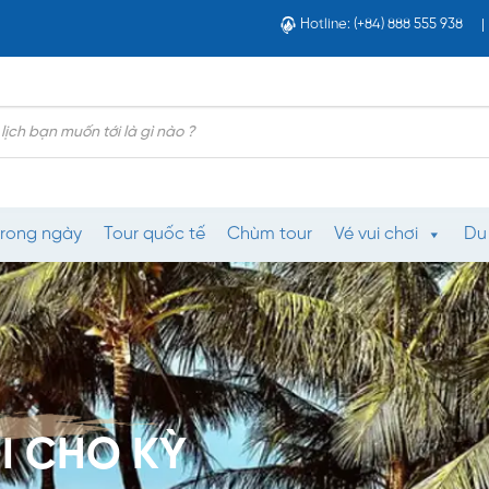
Hotline: (+84) 888 555 938
trong ngày
Tour quốc tế
Chùm tour
Vé vui chơi
Du
I CHO KỲ