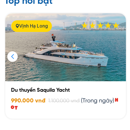
Top nổi bật
Vịnh Hạ Long
Du thuyền Saquila Yacht
H
990.000 vnđ
(Trong ngày)
1.100.000 vnđ
O
T