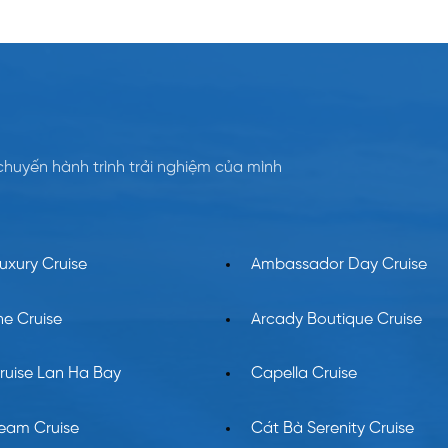
chuyến hành trình trải nghiệm của mình
xury Cruise
Ambassador Day Cruise
e Cruise
Arcady Boutique Cruise
ruise Lan Ha Bay
Capella Cruise
eam Cruise
Cát Bà Serenity Cruise