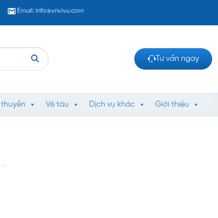
Email: info@vnvivu.com
Tư vấn ngay
 thuyền
Vé tàu
Dịch vụ khác
Giới thiệu