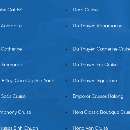
uise Cát Bà
Dora Cruise
 Aphrodite
Du Thuyền Aquamarine
 Catherine
Du Thuyền Catherine Cruis
n Emeraude
Du Thuyền Era Cruise
 Riêng Cao Cấp VietYacht
Du Thuyền Signature
e Seas Cruise
Emperor Cruises Halong
mphony Cruise
Hera Classic Boutique Crui
Cruises Binh Chuan
Hong Van Cruise