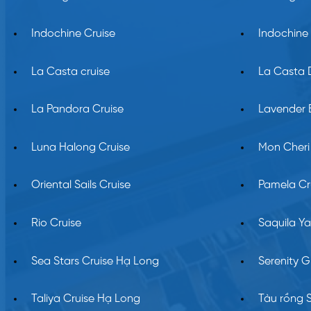
Indochine Cruise
Indochine
La Casta cruise
La Casta D
La Pandora Cruise
Lavender 
Luna Halong Cruise
Mon Cheri
Oriental Sails Cruise
Pamela Cr
Rio Cruise
Saquila Ya
Sea Stars Cruise Hạ Long
Serenity G
Taliya Cruise Hạ Long
Tàu rồng 