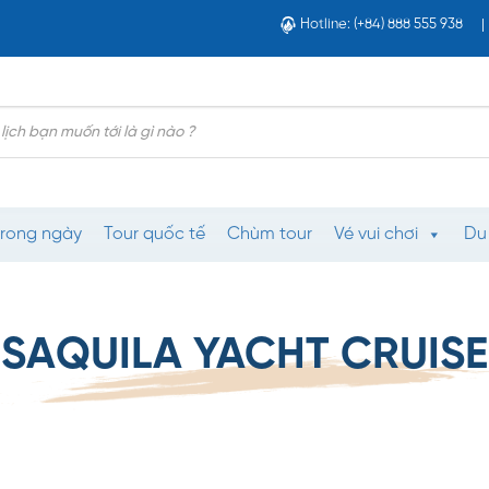
Hotline: (+84) 888 555 938
trong ngày
Tour quốc tế
Chùm tour
Vé vui chơi
Du
SAQUILA YACHT CRUISE