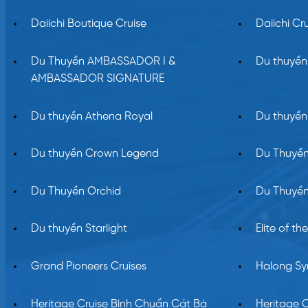
Daiichi Boutique Cruise
Daiichi Cr
Du Thuyền AMBASSADOR I &
Du thuyền
AMBASSADOR SIGNATURE
Du thuyền Athena Royal
Du thuyền
Du thuyền Crown Legend
Du Thuyề
Du Thuyền Orchid
Du Thuyền
Du thuyền Starlight
Elite of th
Grand Pioneers Cruises
Halong Sy
Heritage Cruise Bình Chuẩn Cát Bà
Heritage 