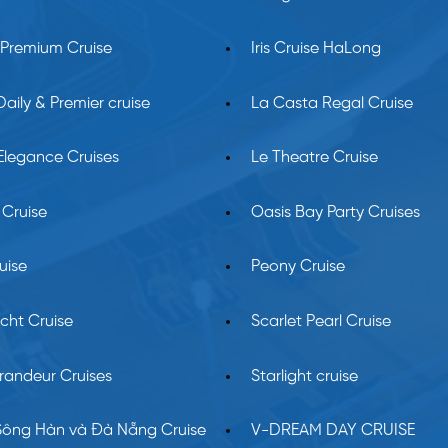
 Premium Cruise
Iris Cruise HaLong
aily & Premier cruise
La Casta Regal Cruise
Elegance Cruises
Le Theatre Cruise
 Cruise
Oasis Bay Party Cruises
uise
Peony Cruise
cht Cruise
Scarlet Pearl Cruise
randeur Cruises
Starlight cruise
Sông Hàn và Đà Nẵng Cruise
V-DREAM DAY CRUISE