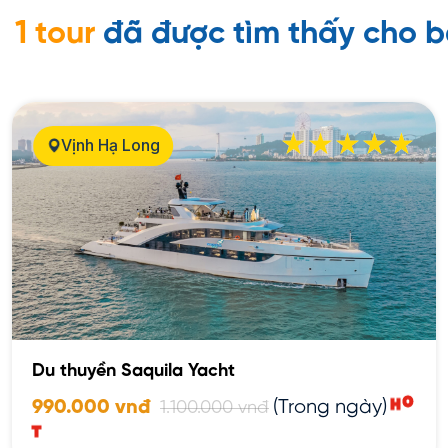
1 tour
đã được tìm thấy cho 
Vịnh Hạ Long
Du thuyền Saquila Yacht
O
H
990.000 vnđ
(Trong ngày)
1.100.000 vnđ
T