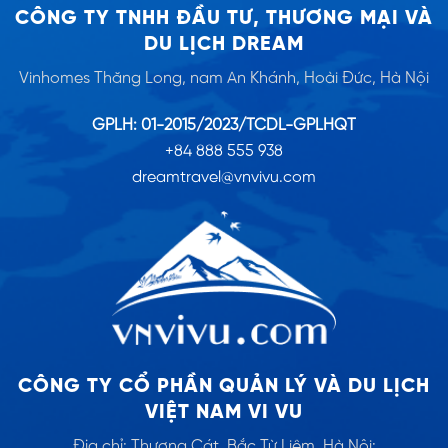
CÔNG TY TNHH ĐẦU TƯ, THƯƠNG MẠI VÀ
DU LỊCH DREAM
Vinhomes Thăng Long, nam An Khánh, Hoài Đức, Hà Nội
GPLH: 01-2015/2023/TCDL-GPLHQT
+84 888 555 938
dreamtravel@vnvivu.com
CÔNG TY CỔ PHẦN QUẢN LÝ VÀ DU LỊCH
VIỆT NAM VI VU
Địa chỉ: Thượng Cát, Bắc Từ Liêm, Hà Nội: