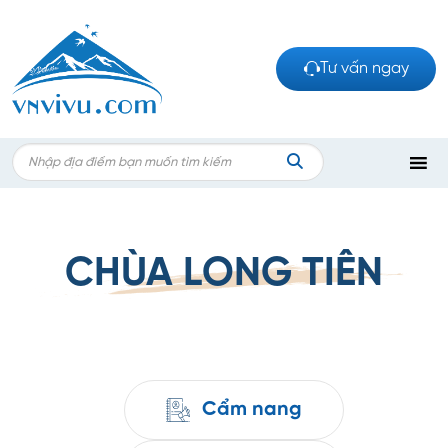
Bỏ
qua
nội
Tư vấn ngay
dung
Search
for:
TÌM
KIẾM
CHÙA LONG TIÊN
Cẩm nang