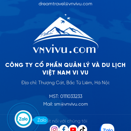
dreamtravel@vnvivu.com
CÔNG TY CỔ PHẦN QUẢN LÝ VÀ DU LỊCH
VIỆT NAM VI VU
Địa chỉ: Thượng Cát, Bắc Từ Liêm, Hà Nội:
MST: 0111033233
Mail: sm@vnvivu.com
Zalo
Kết nối với chúng tôi