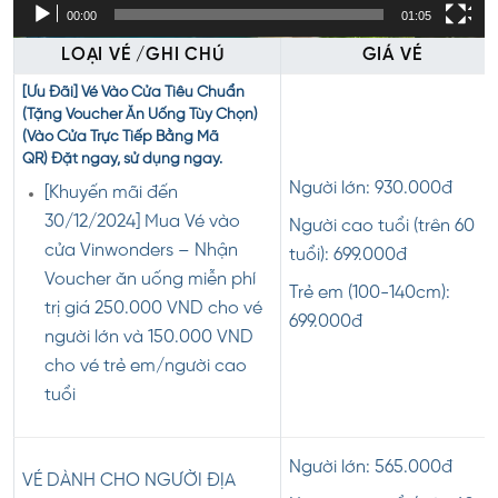
00:00
01:05
LOẠI VÉ /GHI CHÚ
GIÁ VÉ
[Ưu Đãi] Vé Vào Cửa Tiêu Chuẩn
(Tặng Voucher Ăn Uống Tùy Chọn)
(Vào Cửa Trực Tiếp Bằng Mã
QR)
Đặt ngay, sử dụng ngay.
Người lớn: 930.000đ
[Khuyến mãi đến
30/12/2024] Mua Vé vào
Người cao tuổi (trên 60
cửa Vinwonders – Nhận
tuổi): 699.000đ
Voucher ăn uống miễn phí
Trẻ em (100-140cm):
trị giá 250.000 VND cho vé
699.000đ
người lớn và 150.000 VND
cho vé trẻ em/người cao
tuổi
Người lớn: 565.000đ
VÉ DÀNH CHO NGƯỜI ĐỊA