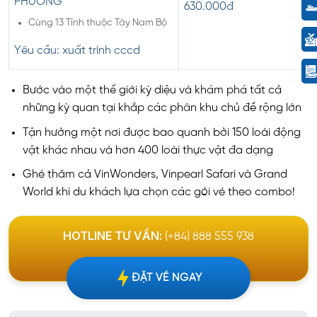
PHƯƠNG
630.000đ
Cùng 13 Tỉnh thuộc Tây Nam Bộ
Yêu cầu: xuất trình cccd
Bước vào một thế giới kỳ diệu và khám phá tất cả
những kỳ quan tại khắp các phân khu chủ đề rộng lớn
Tận hưởng một nơi được bao quanh bởi 150 loài động
vật khác nhau và hơn 400 loài thực vật đa dạng
Ghé thăm cả VinWonders, Vinpearl Safari và Grand
World khi du khách lựa chọn các gói vé theo combo!
HOTLINE TƯ VẤN:
(+84) 888 555 938
ĐẶT VÉ NGAY