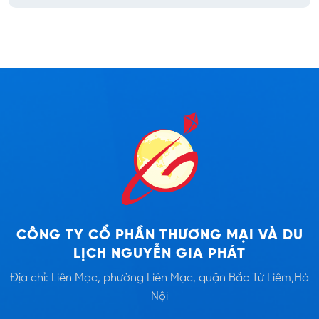
CÔNG TY CỔ PHẦN THƯƠNG MẠI VÀ DU
LỊCH NGUYỄN GIA PHÁT
Địa chỉ: Liên Mạc, phường Liên Mạc, quận Bắc Từ Liêm,Hà
Nội