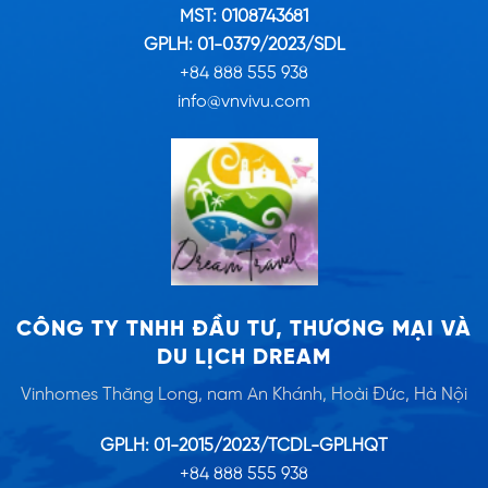
MST: 0108743681
GPLH: 01-0379/2023/SDL
+84 888 555 938
info@vnvivu.com
CÔNG TY TNHH ĐẦU TƯ, THƯƠNG MẠI VÀ
DU LỊCH DREAM
Vinhomes Thăng Long, nam An Khánh, Hoài Đức, Hà Nội
GPLH: 01-2015/2023/TCDL-GPLHQT
+84 888 555 938