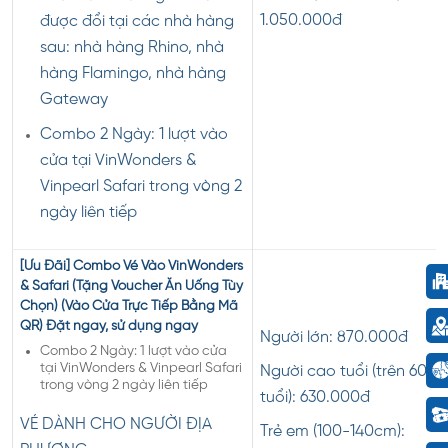
1.050.000đ
được đổi tại các nhà hàng
sau: nhà hàng Rhino, nhà
hàng Flamingo, nhà hàng
Gateway
Combo 2 Ngày: 1 lượt vào
cửa tại VinWonders &
Vinpearl Safari trong vòng 2
ngày liên tiếp
[Ưu Đãi] Combo Vé Vào VinWonders
& Safari (Tặng Voucher Ăn Uống Tùy
Chọn) (Vào Cửa Trực Tiếp Bằng Mã
QR)
Đặt ngay, sử dụng ngay
Người lớn: 870.000đ
Combo 2 Ngày: 1 lượt vào cửa
tại VinWonders & Vinpearl Safari
Người cao tuổi (trên 60
trong vòng 2 ngày liên tiếp
tuổi): 630.000đ
VÉ DÀNH CHO NGƯỜI ĐỊA
Trẻ em (100-140cm):