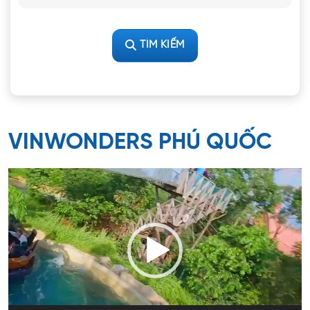
TÌM KIẾM
VINWONDERS PHÚ QUỐC
Trình
chơi
Video