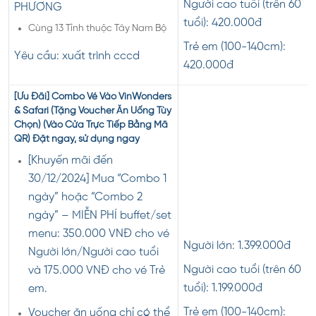
Người cao tuổi (trên 60
PHƯƠNG
tuổi): 420.000đ
Cùng 13 Tỉnh thuộc Tây Nam Bộ
Trẻ em (100-140cm):
Yêu cầu: xuất trình cccd
420.000đ
[Ưu Đãi] Combo Vé Vào VinWonders
& Safari (Tặng Voucher Ăn Uống Tùy
Chọn) (Vào Cửa Trực Tiếp Bằng Mã
QR)
Đặt ngay, sử dụng ngay
[Khuyến mãi đến
30/12/2024] Mua “Combo 1
ngày” hoặc “Combo 2
ngày” – MIỄN PHÍ buffet/set
menu: 350.000 VNĐ cho vé
Người lớn: 1.399.000đ
Người lớn/Người cao tuổi
Người cao tuổi (trên 60
và 175.000 VNĐ cho vé Trẻ
tuổi): 1.199.000đ
em.
Trẻ em (100-140cm):
Voucher ăn uống chỉ có thể