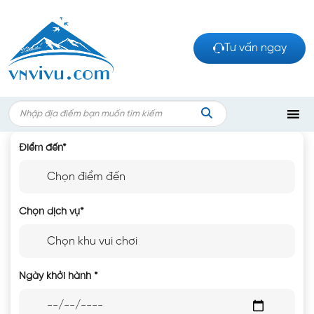
Bỏ
qua
nội
Tư vấn ngay
dung
Search
for:
TÌM
Điểm đến
*
KIẾM
Chọn dịch vụ
*
Ngày khởi hành
*