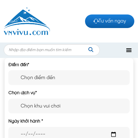
Bỏ
qua
nội
Tư vấn ngay
dung
Search
for:
TÌM
Điểm đến
*
KIẾM
Chọn dịch vụ
*
Ngày khởi hành
*