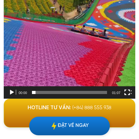
00:00
01:07
HOTLINE TƯ VẤN:
(+84) 888 555 938
ĐẶT VÉ NGAY