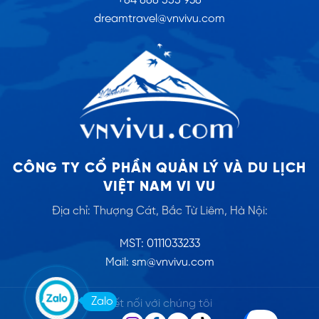
+84 888 555 938
dreamtravel@vnvivu.com
CÔNG TY CỔ PHẦN QUẢN LÝ VÀ DU LỊCH
VIỆT NAM VI VU
Địa chỉ: Thượng Cát, Bắc Từ Liêm, Hà Nội:
MST: 0111033233
Mail: sm@vnvivu.com
Zalo
Kết nối với chúng tôi