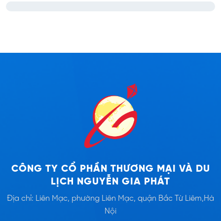
CÔNG TY CỔ PHẦN THƯƠNG MẠI VÀ DU
LỊCH NGUYỄN GIA PHÁT
Địa chỉ: Liên Mạc, phường Liên Mạc, quận Bắc Từ Liêm,Hà
Nội