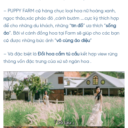
– PUPPY FARM có hàng chục loại hoa nữ hoàng xanh,
ngọc thảo,xác pháo đỏ ,cánh bướm ….cực kỳ thích hợp
để cho những du khách, những “
tín đồ
” ưa thích “
sống
ảo
”. Bởi vì cánh đồng hoa tại Farm sẽ giúp cho các bạn
có được những bức ảnh “
vô cùng ảo diệu
”
– Và đặc biệt là
Đồi hoa cẩm tú cầu
kết hợp view rừng
thông vốn đặc trưng của xứ sở ngàn hoa .