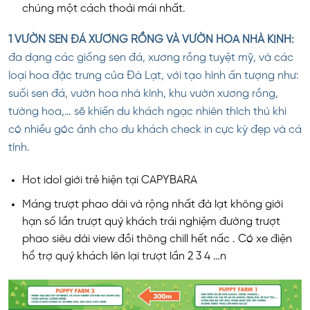
chúng một cách thoải mái nhất.
1
VƯỜN SEN ĐÁ
XƯƠNG RỒNG
VÀ VƯỜN HOA NHÀ KÍNH
:
đa dạng các giống sen đá, xương rồng tuyệt mỹ, và các
loại hoa đặc trưng của Đà Lạt, với tạo hình ấn tượng như:
suối sen đá, vườn hoa nhà kính, khu vườn xương rồng,
tường hoa,… sẽ khiến du khách ngạc nhiên thích thú khi
có nhiều góc ảnh cho du khách check in cực kỳ đẹp và cá
tính.
Hot idol giới trẻ hiện tại CAPYBARA
Máng trượt phao dài và rộng nhất đà lạt không giới
hạn số lần trượt quý khách trái nghiệm đường trượt
phao siêu dài view đồi thông chill hết nấc . Có xe điện
hổ trợ quý khách lên lại trượt lần 2 3 4 …n