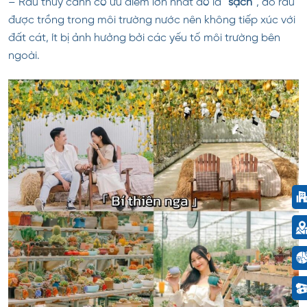
– Rau thủy canh có ưu điểm lớn nhất đó là “
sạch
“, do rau
được trồng trong môi trường nước nên không tiếp xúc với
đất cát, ít bị ảnh hưởng bởi các yếu tố môi trường bên
ngoài.