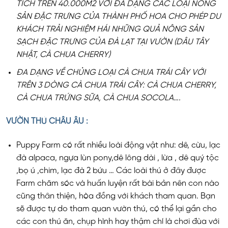
TÍCH TRÊN 40.000M2 VỚI ĐA DẠNG CÁC LOẠI NÔNG
SẢN ĐẶC TRƯNG CỦA THÀNH PHỐ HOA CHO PHÉP DU
KHÁCH TRẢI NGHIỆM HÁI NHỮNG QUẢ NÔNG SẢN
SẠCH ĐẶC TRƯNG CỦA ĐÀ LẠT TẠI VƯỜN (DÂU TÂY
NHẬT, CÀ CHUA CHERRY)
ĐA DẠNG VỀ CHỦNG LOẠI CÀ CHUA TRÁI CÂY VỚI
TRÊN 3 DÒNG CÀ CHUA TRÁI CÂY: CÀ CHUA CHERRY,
CÀ CHUA TRỨNG SỮA, CÀ CHUA SOCOLA….
VƯỜN THÚ CHÂU ÂU :
Puppy Farm có rất nhiều loài động vật như: dê, cừu, lạc
đà alpaca, ngựa lùn pony,dê lông dài , lừa , dê quý tộc
,bọ ú ,chim, lạc đà 2 bứu … Các loài thú ở đây được
Farm chăm sóc và huấn luyện rất bài bản nên con nào
cũng thân thiện, hòa đồng với khách tham quan. Bạn
sẽ được tự do tham quan vườn thú, có thể lại gần cho
các con thú ăn, chụp hình hay thậm chí là chơi đùa với