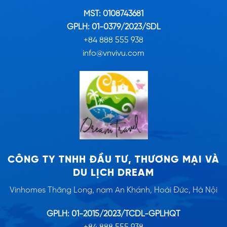
MST: 0108743681
GPLH: 01-0379/2023/SDL
+84 888 555 938
info@vnvivu.com
CÔNG TY TNHH ĐẦU TƯ, THƯƠNG MẠI VÀ
DU LỊCH DREAM
Vinhomes Thăng Long, nam An Khánh, Hoài Đức, Hà Nội
GPLH: 01-2015/2023/TCDL-GPLHQT