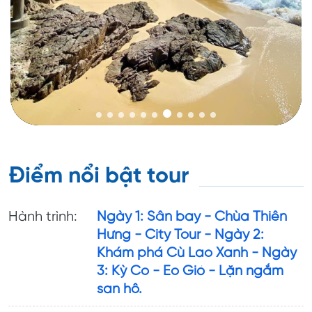
Điểm nổi bật tour
Hành trình:
Ngày 1: Sân bay - Chùa Thiên
Hưng - City Tour - Ngày 2:
Khám phá Cù Lao Xanh - Ngày
3: Kỳ Co - Eo Gió - Lặn ngắm
san hô.