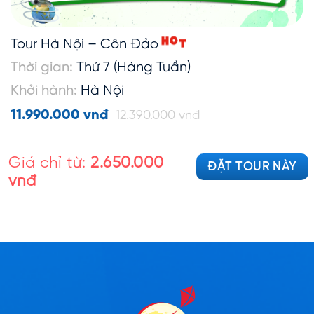
H
Tour Hà Nội – Côn Đảo
O
T
Thời gian:
Thứ 7 (Hàng Tuần)
Khởi hành:
Hà Nội
11.990.000 vnđ
12.390.000 vnđ
Giá chỉ từ:
2.650.000
ĐẶT TOUR NÀY
vnđ