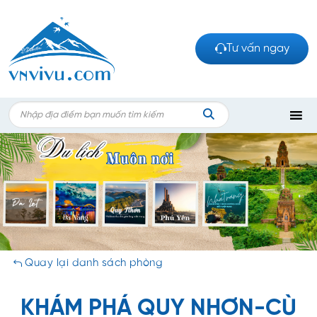
Bỏ
qua
nội
Tư vấn ngay
dung
Search
for:
TÌM
KIẾM
Quay lại danh sách phòng
KHÁM PHÁ QUY NHƠN-CÙ