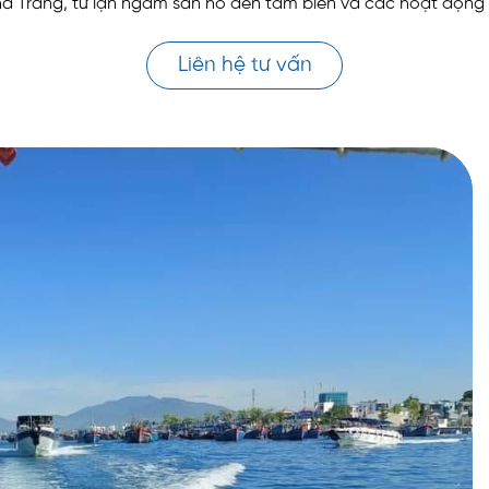
ha Trang, từ lặn ngắm san hô đến tắm biển và các hoạt động g
Liên hệ tư vấn