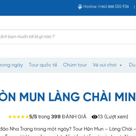
Hotline: (+84) 888 555 938
trong ngày
Tour quốc tế
Chùm tour
Vé vui chơi
Du
ÒN MUN LÀNG CHÀI MIN
5/5
trong
399
ĐÁNH GIÁ
13 (Lượt xem)
 đảo Nha Trang trong một ngày? Tour Hòn Mun – Làng Chài – 