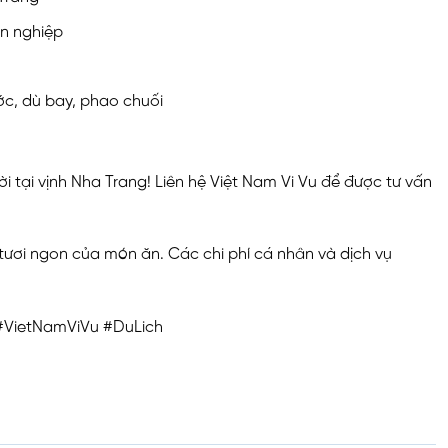
ên nghiệp
ớc, dù bay, phao chuối
 tại vịnh Nha Trang! Liên hệ Việt Nam Vi Vu để được tư vấn
tươi ngon của món ăn. Các chi phí cá nhân và dịch vụ
#VietNamViVu #DuLich