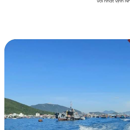
vời nhất vịnh N