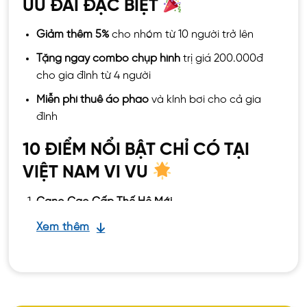
ƯU ĐÃI ĐẶC BIỆT
Giảm thêm 5%
cho nhóm từ 10 người trở lên
Tặng ngay combo chụp hình
trị giá 200.000đ
cho gia đình từ 4 người
Miễn phí thuê áo phao
và kính bơi cho cả gia
đình
10 ĐIỂM NỔI BẬT CHỈ CÓ TẠI
VIỆT NAM VI VU
Cano Cao Cấp Thế Hệ Mới
Xem thêm
Ghế ngồi êm ái, rộng rãi
Mái che chống nắng 100%
Số lượng khách giới hạn, không nhồi
nhét