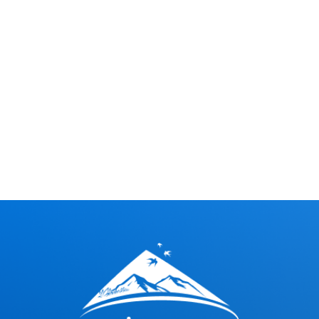
Tại Sao Chọn Việt Nam Vi Vu?
15 năm
kinh nghiệm tổ chức tour biển đảo
100,000+
khách hàng hài lòng
Top 1
đơn vị lữ hành được yêu thích tại Nha Trang
Giải thưởng
Dịch vụ du lịch xuất sắc 2023
Note: Các ưu đãi có thể thay đổi theo từng thời
điểm. Vui lòng liên hệ trực tiếp để biết thêm chi tiết.
#NhaTrang #DuLichBien #HonMun #LangChai
#MiniBeach #VietNamViVu #DuLich #UuDaiDuLich
#BienDao #KhamPha