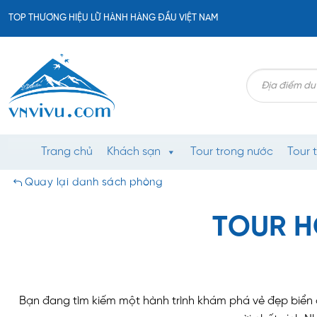
Bỏ
TOP THƯƠNG HIỆU LỮ HÀNH HÀNG ĐẦU VIỆT NAM
qua
nội
dung
Search
for:
Trang chủ
Khách sạn
Tour trong nước
Tour 
Quay lại danh sách phòng
TOUR H
Bạn đang tìm kiếm một hành trình khám phá vẻ đẹp biển