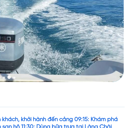
n khách, khởi hành đến cảng 09:15: Khám phá
san hô 11:30: Dùng bữa trưa tại Làng Chài