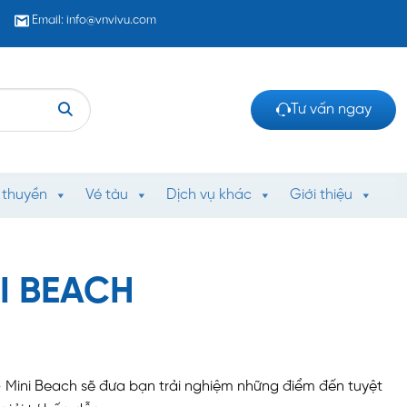
Email: info@vnvivu.com
Tư vấn ngay
 thuyền
Vé tàu
Dịch vụ khác
Giới thiệu
I BEACH
Mini Beach sẽ đưa bạn trải nghiệm những điểm đến tuyệt