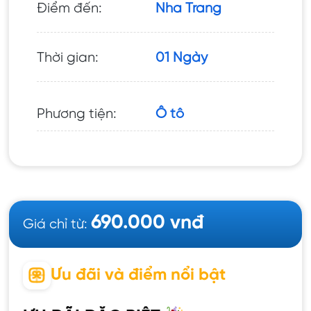
Điểm đến:
Nha Trang
Thời gian:
01 Ngày
Phương tiện:
Ô tô
690.000 vnđ
Giá chỉ từ:
Ưu đãi và điểm nổi bật