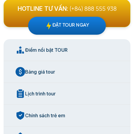
HOTLINE TƯ VẤN:
(+84) 888 555 938
Dịch Vụ Lặn Ngắm San Hô Chuyên Nghiệp
ĐẶT TOUR NGAY
Thiết bị Snorkeling cao cấp, mới 100%
Hướng dẫn viên chuyên nghiệp đi kèm
Chụp ảnh dưới nước miễn phí
Điểm nổi bật TOUR
Ẩm Thực Đẳng Cấp
Bảng giá tour
Menu độc quyền từ đầu bếp 5 sao
Hải sản tươi sống đánh bắt trong ngày
Lịch trình tour
Phục vụ theo nhóm riêng
Điểm Dừng Chân Độc Quyền
Chính sách trẻ em
Vị trí ngắm san hô đẹp nhất Hòn Mun