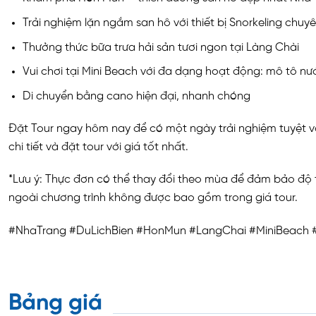
Trải nghiệm lặn ngắm san hô với thiết bị Snorkeling chuy
Thưởng thức bữa trưa hải sản tươi ngon tại Làng Chài
Vui chơi tại Mini Beach với đa dạng hoạt động: mô tô nư
Di chuyển bằng cano hiện đại, nhanh chóng
Đặt Tour ngay hôm nay để có một ngày trải nghiệm tuyệt vời
chi tiết và đặt tour với giá tốt nhất.
*Lưu ý: Thực đơn có thể thay đổi theo mùa để đảm bảo độ 
ngoài chương trình không được bao gồm trong giá tour.
#NhaTrang #DuLichBien #HonMun #LangChai #MiniBeach 
Bảng giá