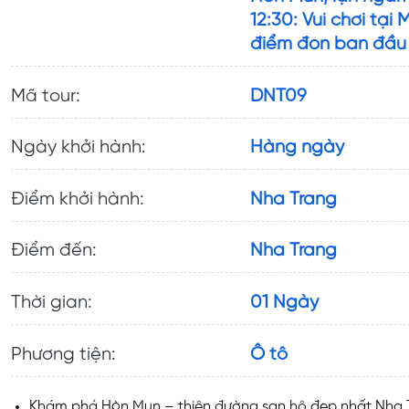
12:30: Vui chơi tại
điểm đón ban đầu
Mã tour:
DNT09
Ngày khởi hành:
Hàng ngày
Điểm khởi hành:
Nha Trang
Điểm đến:
Nha Trang
Thời gian:
01 Ngày
Phương tiện:
Ô tô
Khám phá Hòn Mun – thiên đường san hô đẹp nhất Nha 