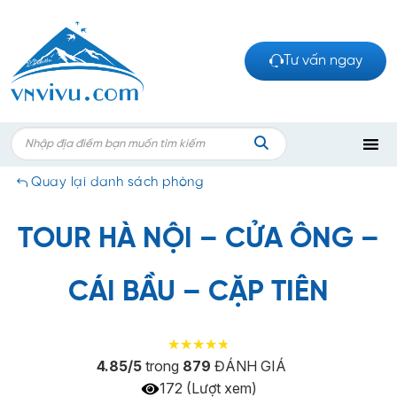
Bỏ
qua
nội
Tư vấn ngay
dung
Search
for:
TÌM
Quay lại danh sách phòng
KIẾM
TOUR HÀ NỘI – CỬA ÔNG –
CÁI BẦU – CẶP TIÊN
4.85/5
trong
879
ĐÁNH GIÁ
172 (Lượt xem)