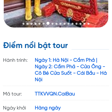
Điểm nổi bật tour
Hành trình:
Ngày 1: Hà Nội - Cẩm Phả |
Ngày 2: Cẩm Phả - Cửa Ông -
Cô Bé Cửa Suốt - Cái Bầu - Hà
Nội
Mã tour:
TTKVVQN.CaiBau
Ngày khởi
Hàng ngày