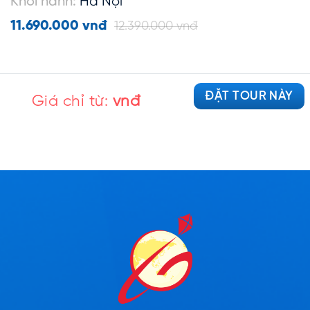
Khởi hành:
Hà Nội
11.690.000 vnđ
12.390.000 vnđ
ĐẶT TOUR NÀY
Giá chỉ từ:
vnđ