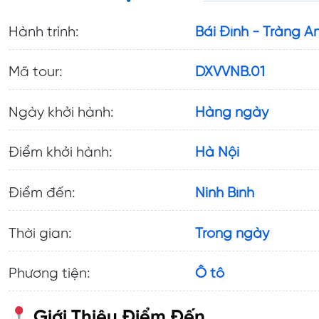
Hành trình:
Bái Đính - Tràng A
Mã tour:
DXVVNB.01
Ngày khởi hành:
Hàng ngày
Điểm khởi hành:
Hà Nội
Điểm đến:
Ninh Bình
Thời gian:
Trong ngày
Phương tiện:
Ô tô
Giới Thiệu Điểm Đến