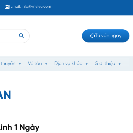
Email: info@vnvivu.com
Tư vấn ngay
 thuyền
Vé tàu
Dịch vụ khác
Giới thiệu
AN
Linh 1 Ngày