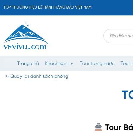
Bỏ
TOP THƯƠNG HIỆU LỮ HÀNH HÀNG ĐẦU VIỆT NAM
qua
nội
dung
Search
for:
Trang chủ
Khách sạn
Tour trong nước
Tour 
Quay lại danh sách phòng
T
Tour Bá