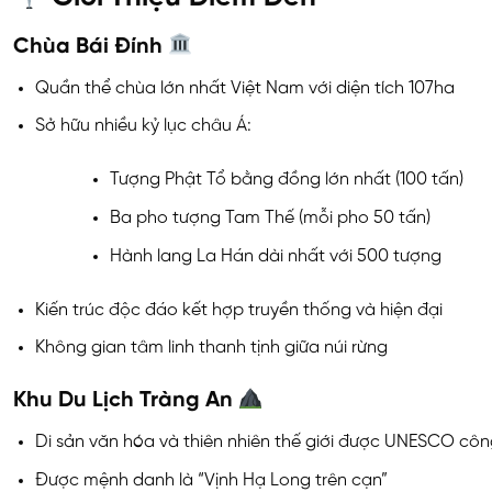
Chùa Bái Đính
Quần thể chùa lớn nhất Việt Nam với diện tích 107ha
Sở hữu nhiều kỷ lục châu Á:
Tượng Phật Tổ bằng đồng lớn nhất (100 tấn)
Ba pho tượng Tam Thế (mỗi pho 50 tấn)
Hành lang La Hán dài nhất với 500 tượng
Kiến trúc độc đáo kết hợp truyền thống và hiện đại
Không gian tâm linh thanh tịnh giữa núi rừng
Khu Du Lịch Tràng An
Di sản văn hóa và thiên nhiên thế giới được UNESCO cô
Được mệnh danh là “Vịnh Hạ Long trên cạn”