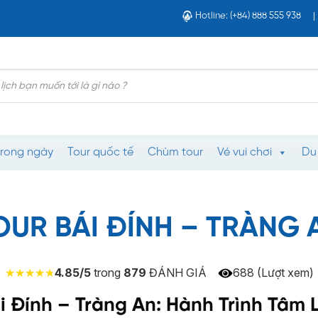
Hotline: (+84) 888 555 938
trong ngày
Tour quốc tế
Chùm tour
Vé vui chơi
Du
OUR BÁI ĐÍNH – TRÀNG 
4.85/5
trong
879
ĐÁNH GIÁ
688 (Lượt xem)
i Đính – Tràng An: Hành Trình Tâm 