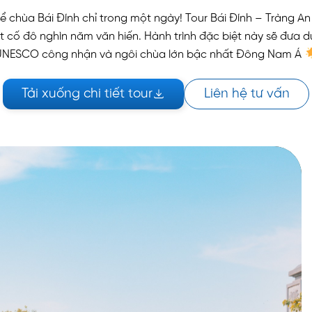
hể chùa Bái Đính chỉ trong một ngày! Tour Bái Đính – Tràng 
đất cố đô nghìn năm văn hiến. Hành trình đặc biệt này sẽ đư
UNESCO công nhận và ngôi chùa lớn bậc nhất Đông Nam Á
Tải xuống chi tiết tour
Liên hệ tư vấn