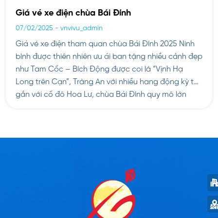
Giá vé xe điện chùa Bái Đính
07/02/2025
-
vnvivu_admin
Giá vé xe điện tham quan chùa Bái Đính 2025 Ninh
bình được thiên nhiên ưu ái ban tặng nhiều cảnh đẹp
như Tam Cốc – Bích Động được coi là “Vịnh Hạ
Long trên Cạn”, Tràng An với nhiều hang động kỳ thú
gắn với cố đô Hoa Lư, chùa Bái Đính quy mô lớn
nhất […]