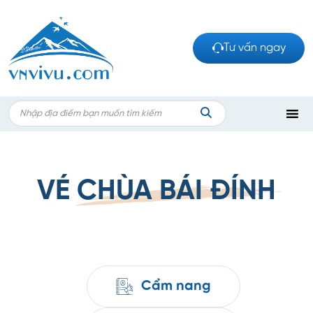
Bỏ
qua
nội
Tư vấn ngay
dung
Search
for:
TÌM
KIẾM
VÉ CHÙA BÁI ĐÍNH
Cẩm nang