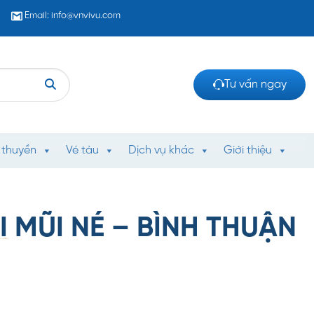
Email: info@vnvivu.com
Tư vấn ngay
 thuyền
Vé tàu
Dịch vụ khác
Giới thiệu
 MŨI NÉ – BÌNH THUẬN