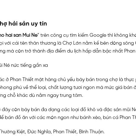
ợ hải sản uy tín
ho hai san Mui Ne
” trên công cụ tìm kiếm Google thì không kh
i với cái tên thân thương là Chợ Lớn nằm kế bên dòng sông C
ng mà còn trở thành địa điểm du lịch hấp dẫn bậc nhất Phan 
ác ở Phan Thiết mặt hàng chủ yếu bày bán trong chợ là thực 
 phong phú về thể loại, chất lượng tươi ngon mà mức giá bán
ững chỗ khác dù nằm ngay trung tâm.
ì ở đây còn bày bán đa dạng các loại đồ khô và đặc sản mũi 
 để bán đồ ăn với các món ngon như bánh xèo, bún cá Phan Th
 Thường Kiệt, Đức Nghĩa, Phan Thiết, Bình Thuận.