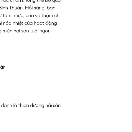
ì chắc chắn không thể bỏ qua
 Bình Thuận. Mỗi sáng, bạn
ư tôm, mực, cua và thậm chí
hí náo nhiệt của hoạt động
g món hải sản tươi ngon
uận
 danh là thiên đường hải sản