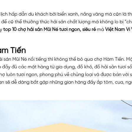
u lịch hấp dẫn du khách bởi biển xanh, nắng vàng mà còn là 
n, để có thể thưởng thức hải sản chất lượng mà không lo bị “c
ay
top 10 chợ hải sản Mũi Né tươi ngon, siêu rẻ
mà
Việt Nam Vi V
àm Tiến
i sản Mũi Né nổi tiếng thì không thể bỏ qua chợ Hàm Tiến. M
 đầy đủ các mặt hàng từ gia dụng, đồ khô, đồ hải sản tươi 
 chợ luôn tươi ngon, phong phú về chủng loại và được bán với 
bạn sẽ dễ dàng bắt gặp những gian hàng đầy ắp tôm, cua, nga