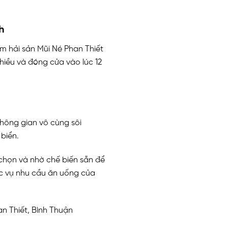
h
 hải sản Mũi Né Phan Thiết
hiều và đóng cửa vào lúc 12
không gian vô cùng sôi
 biển.
chọn và nhờ chế biến sẵn để
ục vụ nhu cầu ăn uống của
n Thiết, Bình Thuận