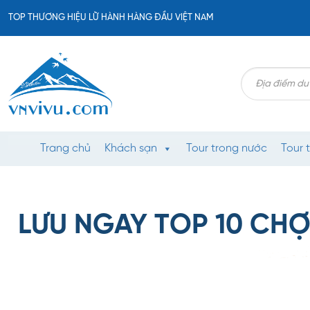
Bỏ
TOP THƯƠNG HIỆU LỮ HÀNH HÀNG ĐẦU VIỆT NAM
qua
nội
dung
Search
for:
Trang chủ
Khách sạn
Tour trong nước
Tour 
LƯU NGAY TOP 10 CHỢ