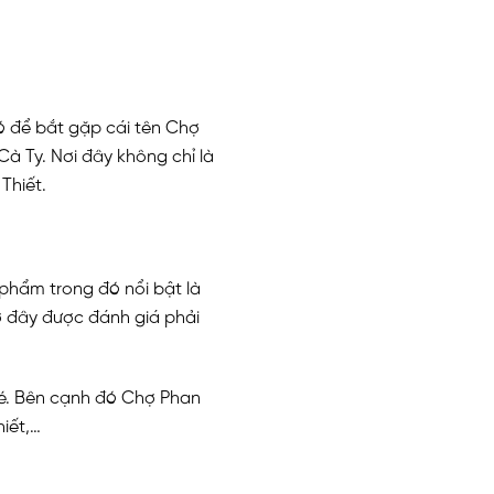
ó để bắt gặp cái tên Chợ
à Ty. Nơi đây không chỉ là
Thiết.
phẩm trong đó nổi bật là
 ở đây được đánh giá phải
Né. Bên cạnh đó Chợ Phan
iết,…