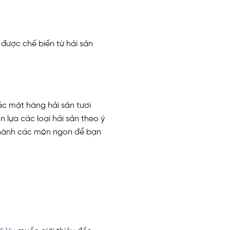
ược chế biến từ hải sản
ác mặt hàng hải sản tươi
 lựa các loại hải sản theo ý
 thành các món ngon để bạn