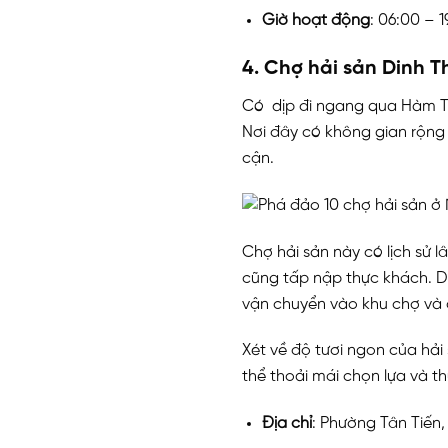
Giờ hoạt động
: 06:00 – 1
4. Chợ hải sản Dinh 
Có dịp đi ngang qua Hàm Tâ
Nơi đây có không gian rộng 
cận.
Chợ hải sản này có lịch sử
cũng tấp nập thực khách. Do
vận chuyển vào khu chợ và
Xét về độ tươi ngon của hải
thể thoải mái chọn lựa và t
Địa chỉ
: Phường Tân Tiến