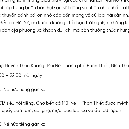
ải nghiệm những điều thú vị tại các chợ hải sản Mũi Né, th
ơi tập trung buôn bán hải sản sôi động và nhộn nhịp nhất tại
c thuyền đánh cá lớn nhỏ cập bến mang về đủ loại hải sản nh
 Bến cá Mũi Né, du khách không chỉ được trải nghiệm không k
i dân địa phương và khách du lịch, mà còn thưởng thức nhữn
ờng Huỳnh Thúc Kháng, Mũi Né, Thành phố Phan Thiết, Bình Th
00 – 22:00 mỗi ngày
017
siêu nổi tiếng, Chợ bến cá Mũi Né – Phan Thiết được mệnh
, quầy bán tôm, cá, ghẹ, mực, các loại cá và ốc tươi ngon.