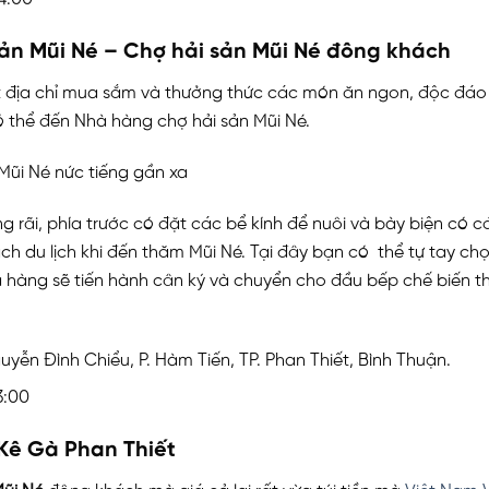
sản Mũi Né – Chợ hải sản Mũi Né đông khách
địa chỉ mua sắm và thưởng thức các món ăn ngon, độc đáo đ
có thể đến Nhà hàng chợ hải sản Mũi Né.
 rãi, phía trước có đặt các bể kính để nuôi và bày biện có c
h du lịch khi đến thăm Mũi Né. Tại đây bạn có thể tự tay chọn
 hàng sẽ tiến hành cân ký và chuyển cho đầu bếp chế biến
uyễn Đình Chiểu, P. Hàm Tiến, TP. Phan Thiết, Bình Thuận.
3:00
 Kê Gà Phan Thiết