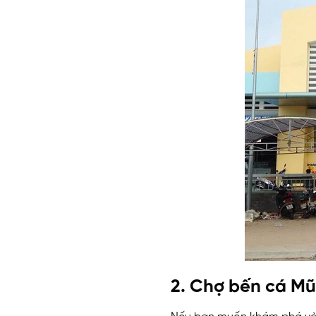
2. Chợ bến cá Mũ