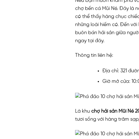
Nếu bạn muốn khám phá và tr
chợ bến cá Mũi Né. Đây là n
có thể thấy hàng chục chiế
những loài hiếm có. Đến với
buôn bán hải sản giữa ngườ
ngay tại đây.
Thông tin liên hệ:
Địa chỉ: 321 đư
Giờ mở cửa: 10:
Là khu
chợ hải sản Mũi Né 2
tươi sống với hàng trăm sạp