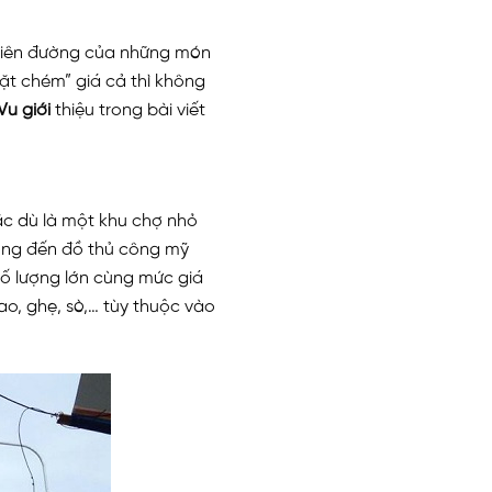
thiên đường của những món
hặt chém” giá cả thì không
u giới
thiệu trong bài viết
ặc dù là một khu chợ nhỏ
sống đến đồ thủ công mỹ
số lượng lớn cùng mức giá
o, ghẹ, sò,… tùy thuộc vào