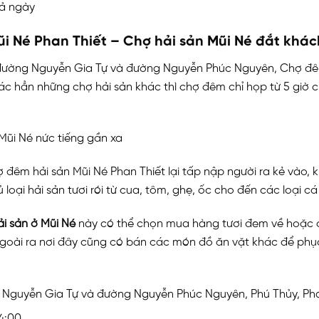
cả ngày
ũi Né Phan Thiết – Chợ hải sản Mũi Né đắt khác
 đường Nguyễn Gia Tự và đường Nguyễn Phúc Nguyên, Chợ đêm
ác hẳn những chợ hải sản khác thì chợ đêm chỉ họp từ 5 giờ c
ợ đêm hải sản Mũi Né Phan Thiết lại tấp nập người ra kẻ vào, 
loại hải sản tươi rói từ cua, tôm, ghẹ, ốc cho đến các loại cá
i sản ở Mũi Né
này có thể chọn mua hàng tươi đem về hoặc 
Ngoài ra nơi đây cũng có bán các món đồ ăn vặt khác để ph
 Nguyễn Gia Tự và đường Nguyễn Phúc Nguyên, Phú Thủy, Pha
24:00