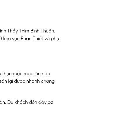
inh Thầy Thím Bình Thuận.
ở khu vực Phan Thiết và phụ
ẩm thực mộc mạc lúc nào
 sản lại được nhanh chóng
 bàn. Du khách đến đây có