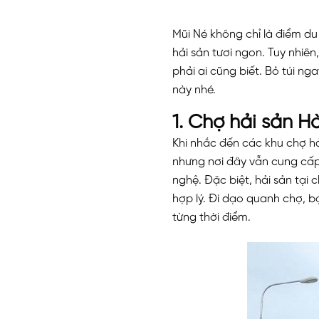
Mũi Né không chỉ là điểm d
hải sản tươi ngon. Tuy nhiê
phải ai cũng biết. Bỏ túi ng
này nhé.
1. Chợ hải sản H
Khi nhắc đến các khu chợ hả
nhưng nơi đây vẫn cung cấp
nghệ. Đặc biệt, hải sản tại
hợp lý. Đi dạo quanh chợ, 
từng thời điểm.