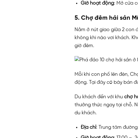
Giờ hoạt động
: Mở cửa 
5. Chợ đêm hải sản M
Nằm ở nút giao giữa 2 con
không khi nào vơi khách. Kh
giờ đêm.
Mỗi khi con phố lên đèn, Ch
động. Tại đây có bày bán đủ 
Du khách đến với khu
chợ hả
thưởng thức ngay tại chỗ. 
du khách.
Địa chỉ
: Trung tâm đường
Giờ hoạt động
: 17:00 – 