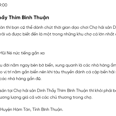
9:00
Thầy Thím Bình Thuận
n thì bạn có thể dành chút thời gian dạo chơi Chợ hải sản D
rãi và được biết đến là một trong những khu chợ cá lớn nhất 
 lâu đời nằm ngay bên bờ biển, xung quanh là các nhà hàng 
 vị trí nằm gần biển nên khi tàu thuyền đánh cá cập bến hải
 các nhà hàng gần đó.
 sản tại Chợ hải sản Dinh Thầy Thím Bình Thuận thì khỏi phải
hương lượng giá cả với các chủ thương trong chợ.
, Huyện Hàm Tân, Tỉnh Bình Thuận.