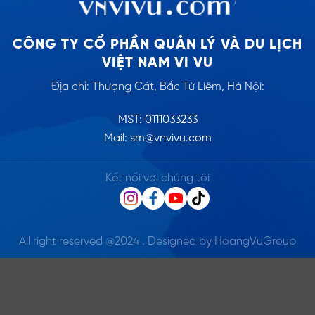
CÔNG TY CỔ PHẦN QUẢN LÝ VÀ DU LỊCH
VIỆT NAM VI VU
Địa chỉ: Thượng Cát, Bắc Từ Liêm, Hà Nội:
MST: 0111033233
Mail: sm@vnvivu.com
Kết nối với chúng tôi
All right reserved @2024 . Designed by HoangVuGroup