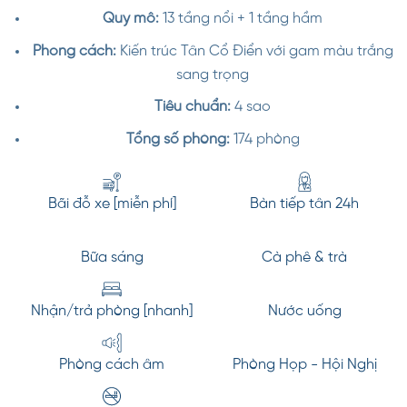
Quy mô:
13 tầng nổi + 1 tầng hầm
Phong cách:
Kiến trúc Tân Cổ Điển với gam màu trắng
sang trọng
Tiêu chuẩn:
4 sao
Tổng số phòng:
174 phòng
Bãi đỗ xe [miễn phí]
Bàn tiếp tân 24h
Bữa sáng
Cà phê & trà
Nhận/trả phòng [nhanh]
Nước uống
Phòng cách âm
Phòng Họp - Hội Nghị