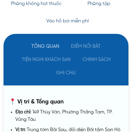
Phòng không hút thuốc
Phòng tập
Vào hồ bơi miễn phí
TỔNG QUAN
ĐIỂM NỔI BẬT
TIỆN NGHI KHÁCH SẠN
CHÍNH SÁCH
GHI CHÚ
Vị trí & Tổng quan
Địa chỉ:
149 Thùy Vân, Phường Thắng Tam, TP.
Vũng Tàu
Vị trí:
Trung tâm Bãi Sau, đối diện Bãi tắm San Hô