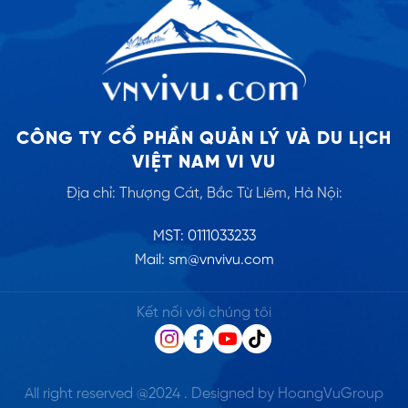
CÔNG TY CỔ PHẦN QUẢN LÝ VÀ DU LỊCH
VIỆT NAM VI VU
Địa chỉ: Thượng Cát, Bắc Từ Liêm, Hà Nội:
MST: 0111033233
Mail: sm@vnvivu.com
Kết nối với chúng tôi
All right reserved @2024 . Designed by HoangVuGroup