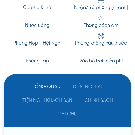
Cà phê & trà
Nhận/trả phòng [nhanh]
Nước uống
Phòng cách âm
Phòng Họp - Hội Nghị
Phòng không hút thuốc
Phòng tập
Vào hồ bơi miễn phí
TỔNG QUAN
ĐIỂM NỔI BẬT
TIỆN NGHI KHÁCH SẠN
CHÍNH SÁCH
GHI CHÚ