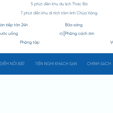
5 phút đến khu du lịch Thác Bà
7 phút đến khu di tích tâm linh Chùa Vàng
àn tiếp tân 24h
Bữa sáng
ước uống
Phòng cách âm
Phòng tập
V
ĐIỂM NỔI BẬT
TIỆN NGHI KHÁCH SẠN
CHÍNH SÁCH