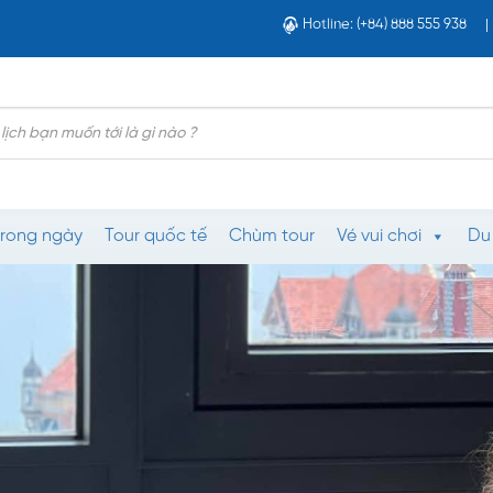
Hotline: (+84) 888 555 938
trong ngày
Tour quốc tế
Chùm tour
Vé vui chơi
Du