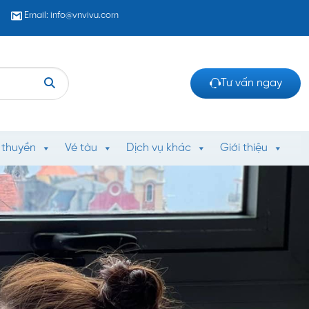
Email: info@vnvivu.com
Tư vấn ngay
 thuyền
Vé tàu
Dịch vụ khác
Giới thiệu