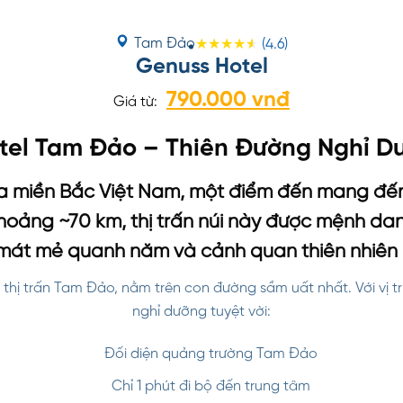
Tam Đảo
(4.6)
Genuss Hotel
790.000 vnđ
Giá từ:
tel Tam Đảo – Thiên Đường Nghỉ D
 miền Bắc Việt Nam, một điểm đến mang đến 
oảng ~70 km, thị trấn núi này được mệnh dan
 mát mẻ quanh năm và cảnh quan thiên nhiên 
m thị trấn Tam Đảo, nằm trên con đường sầm uất nhất. Với vị t
nghỉ dưỡng tuyệt vời:
Đối diện quảng trường Tam Đảo
Chỉ 1 phút đi bộ đến trung tâm