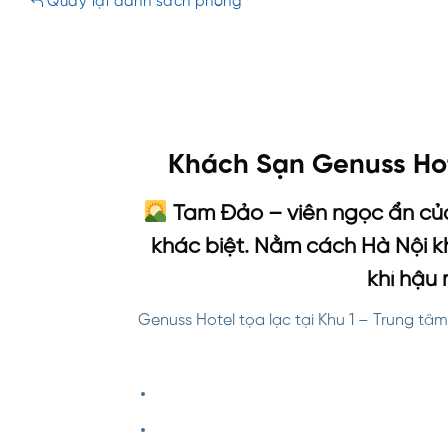
Quay lại danh sách phòng
Khách Sạn Genuss Ho
Tam Đảo – viên ngọc ẩn của
khác biệt. Nằm cách Hà Nội kh
khí hậu
Genuss Hotel tọa lạc tại Khu 1 – Trung tâ