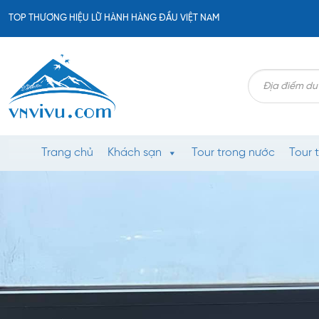
Bỏ
TOP THƯƠNG HIỆU LỮ HÀNH HÀNG ĐẦU VIỆT NAM
qua
nội
dung
Search
for:
Trang chủ
Khách sạn
Tour trong nước
Tour 