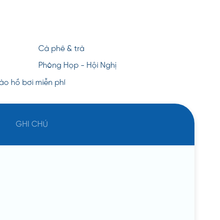
Cà phê & trà
Phòng Họp - Hội Nghị
ào hồ bơi miễn phí
GHI CHÚ