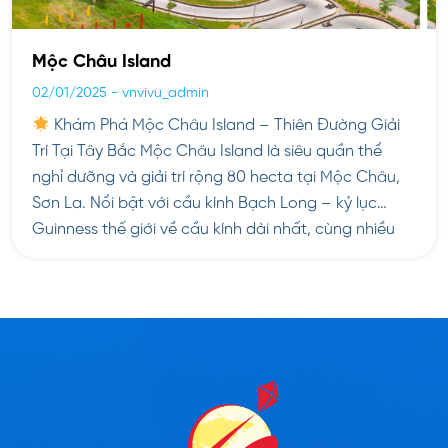
Mộc Châu Island
02/01/2025
-
vnvivu_admin
Khám Phá Mộc Châu Island – Thiên Đường Giải
Trí Tại Tây Bắc Mộc Châu Island là siêu quần thể
nghỉ dưỡng và giải trí rộng 80 hecta tại Mộc Châu,
Sơn La. Nổi bật với cầu kính Bạch Long – kỷ lục
Guinness thế giới về cầu kính dài nhất, cùng nhiều
hoạt […]