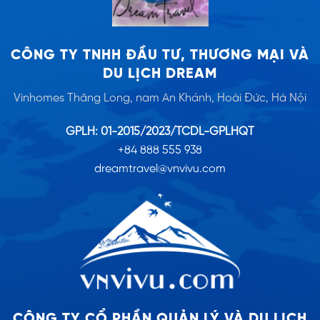
CÔNG TY TNHH ĐẦU TƯ, THƯƠNG MẠI VÀ
DU LỊCH DREAM
Vinhomes Thăng Long, nam An Khánh, Hoài Đức, Hà Nội
GPLH: 01-2015/2023/TCDL-GPLHQT
+84 888 555 938
dreamtravel@vnvivu.com
CÔNG TY CỔ PHẦN QUẢN LÝ VÀ DU LỊCH