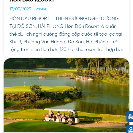
HÒN DẤU RESORT
13/03/2025
-
vnvivu
HÒN DẤU RESORT – THIÊN ĐƯỜNG NGHỈ DƯỠNG
TẠI ĐỒ SƠN, HẢI PHÒNG Hòn Dấu Resort là quần
thể du lịch nghỉ dưỡng đẳng cấp quốc tế tọa lạc tại
Khu 3, Phường Vạn Hương, Đồ Sơn, Hải Phòng. Trải
rộng trên diện tích hơn 120 ha, khu resort kết hợp hài
hòa giữa địa […]