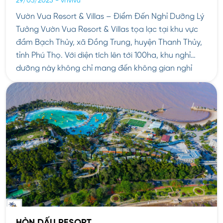
29/03/2025
-
vnvivu
Vườn Vua Resort & Villas – Điểm Đến Nghỉ Dưỡng Lý
Tưởng Vườn Vua Resort & Villas tọa lạc tại khu vực
đầm Bạch Thủy, xã Đồng Trung, huyện Thanh Thủy,
tỉnh Phú Thọ. Với diện tích lên tới 100ha, khu nghỉ
dưỡng này không chỉ mang đến không gian nghỉ
ngơi thư giãn mà […]