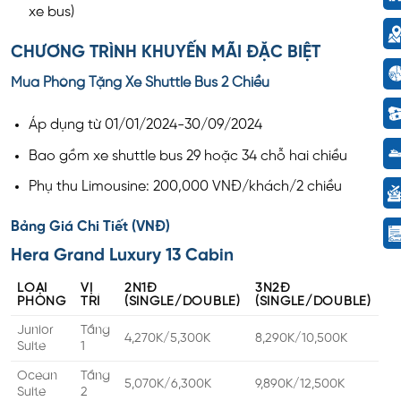
xe bus)
CHƯƠNG TRÌNH KHUYẾN MÃI ĐẶC BIỆT
Mua Phòng Tặng Xe Shuttle Bus 2 Chiều
Áp dụng từ 01/01/2024-30/09/2024
Bao gồm xe shuttle bus 29 hoặc 34 chỗ hai chiều
Phụ thu Limousine: 200,000 VNĐ/khách/2 chiều
Bảng Giá Chi Tiết (VNĐ)
Hera Grand Luxury 13 Cabin
LOẠI
VỊ
2N1Đ
3N2Đ
PHÒNG
TRÍ
(SINGLE/DOUBLE)
(SINGLE/DOUBLE)
Junior
Tầng
4,270K/5,300K
8,290K/10,500K
Suite
1
Ocean
Tầng
5,070K/6,300K
9,890K/12,500K
Suite
2