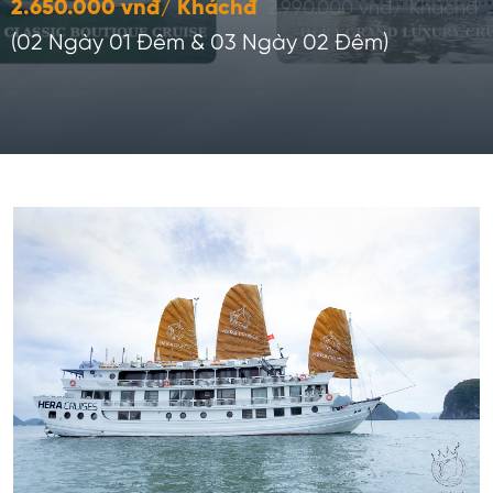
2.650.000 vnđ/ Kháchđ
2.990.000 vnđ/ Kháchđ
(02 Ngày 01 Đêm & 03 Ngày 02 Đêm)