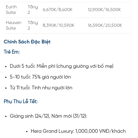
Earth
Tầng
6,670K/8,400K
12,900K/16,500K
Suite
2
Heaven
Tầng
8,390K/10,590K
16,590K/20,500K
Suite
2
Chính Sách Đặc Biệt
Trẻ Em:
Dưới 5 tuổi: Miễn phí (chung giường với bố mẹ)
5-10 tuổi: 75% giá người lớn
Từ 11 tuổi: Tính như người lớn
Phụ Thu Lễ Tết:
Giáng sinh (24/12), Năm mới (31/12):
Hera Grand Luxury: 1,000,000 VNĐ/khách