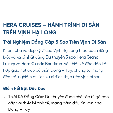
HERA CRUISES – HÀNH TRÌNH DI SẢN
TRÊN VỊNH HẠ LONG
Trải Nghiệm Đẳng Cấp 5 Sao Trên Vịnh Di Sản
Khám phá vẻ đẹp kỳ vĩ của Vịnh Hạ Long theo cách riêng
biệt và xa xỉ nhất cùng
Du thuyền 5 sao Hera Grand
Luxury
và
Hera Classic Boutique
. Với thiết kế độc đáo kết
hợp giữa nét đẹp cổ điển Đông – Tây, chúng tôi mang
đến trải nghiệm du lịch xa xỉ đích thực trên vịnh di sản.
Điểm Nổi Bật Độc Đáo
Thiết Kế Đẳng Cấp
: Du thuyền được chế tác từ gỗ cao
cấp với thiết kế tinh tế, mang đậm dấu ấn văn hóa
Đông – Tây