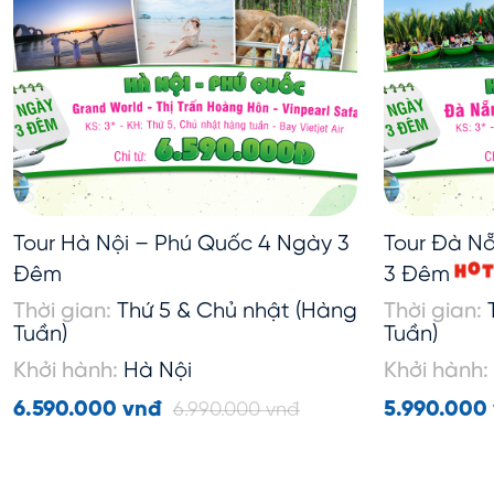
Tour Hà Nội – Phú Quốc 4 Ngày 3
Tour Đà Nẵ
H
Đêm
3 Đêm
O
Thời gian:
Thứ 5 & Chủ nhật (Hàng
Thời gian:
Tuần)
Tuần)
Khởi hành:
Hà Nội
Khởi hành:
6.590.000 vnđ
5.990.000
6.990.000 vnđ