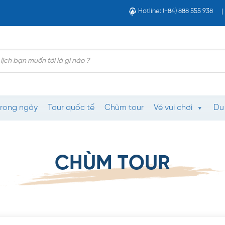
Hotline: (+84) 888 555 938
trong ngày
Tour quốc tế
Chùm tour
Vé vui chơi
Du
CHÙM TOUR