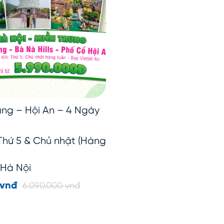
ng – Hội An – 4 Ngày
T
Thứ 5 & Chủ nhật (Hàng
Hà Nội
 vnđ
6.090.000 vnđ