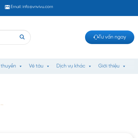
Email: info@vnvivu.com
Tư vấn ngay
 thuyền
Vé tàu
Dịch vụ khác
Giới thiệu