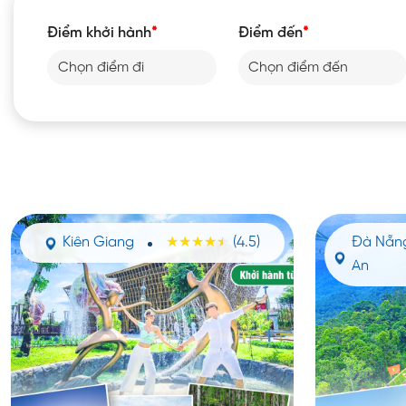
Điểm khởi hành
*
Điểm đến
*
Kiên Giang
Đà Nẵn
(4.5)
An