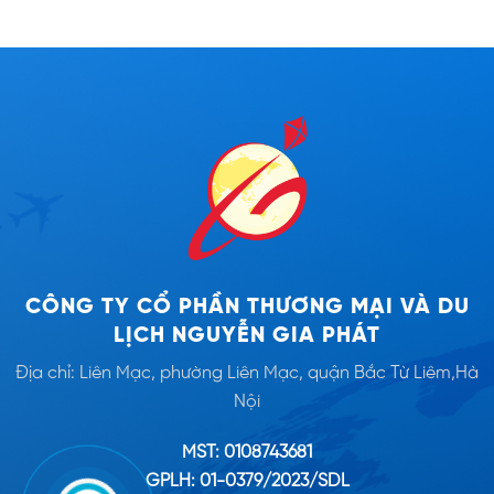
CÔNG TY CỔ PHẦN THƯƠNG MẠI VÀ DU
LỊCH NGUYỄN GIA PHÁT
Địa chỉ: Liên Mạc, phường Liên Mạc, quận Bắc Từ Liêm,Hà
Nội
MST: 0108743681
GPLH: 01-0379/2023/SDL