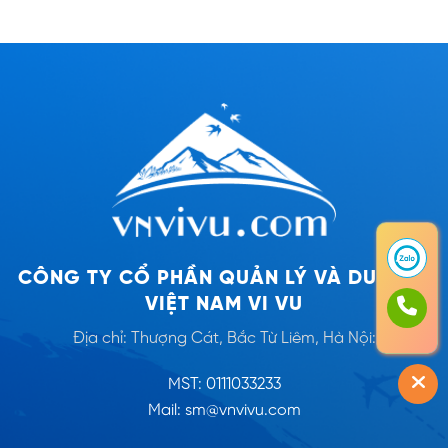
CÔNG TY CỔ PHẦN QUẢN LÝ VÀ DU LỊCH
VIỆT NAM VI VU
Địa chỉ: Thượng Cát, Bắc Từ Liêm, Hà Nội:
MST: 0111033233
Mail: sm@vnvivu.com