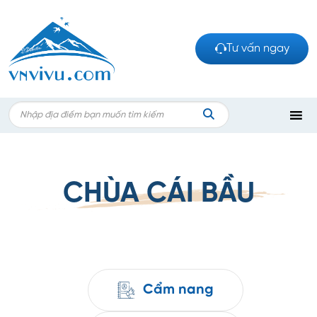
Bỏ
qua
nội
Tư vấn ngay
dung
Search
for:
TÌM
KIẾM
CHÙA CÁI BẦU
Cẩm nang