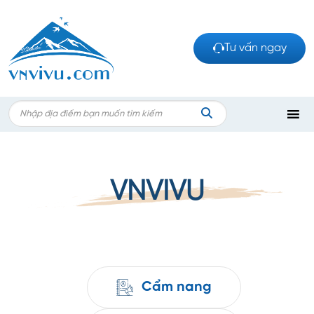
Bỏ
qua
nội
Tư vấn ngay
dung
Search
for:
TÌM
KIẾM
VNVIVU
Cẩm nang